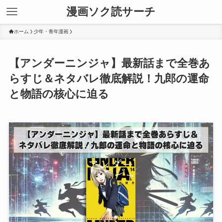
漫画ソク読サーチ
ホーム
少年・青年漫画
【アンダーニンジャ】最新話まで全巻あ
らすじ＆ネタバレ徹底解説！九郎の運命
と物語の核心に迫る