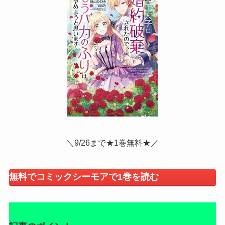
＼9/26まで★1巻無料★／
無料でコミックシーモアで1巻を読む