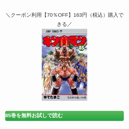
＼クーポン利用【70％OFF】163円（税込）購入で
きる／
85巻を無料お試しで読む