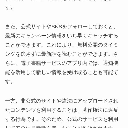
す。
また、公式サイトやSNSをフォローしておくと、
最新のキャンペーン情報をいち早くキャッチする
ことができます。これにより、無料公開のタイミ
ングを逃さずに最新話を読むことができます。さ
らに、電子書籍サービスのアプリ内では、通知機
能を活用して新しい情報を受け取ることも可能で
す。
一方、非公式のサイトや違法にアップロードされ
たコンテンツを利用することは、著作権法に違反
する行為です。そのため、公式のサービスを利用