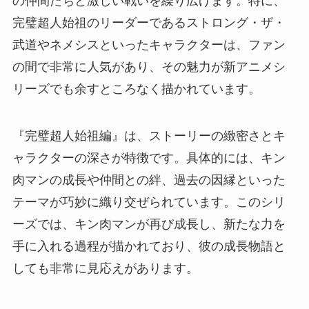
の仲間たちと激しい戦いを繰り広げます。特に、
完璧超人始祖のリーダーであるストロング・ザ・
武道やネメシスといったキャラクターは、ファン
の間で非常に人気があり、その魅力が新アニメシ
リーズでも余すところなく描かれています。
『完璧超人始祖編』は、ストーリーの緻密さとキ
ャラクターの深さが特徴です。具体的には、キン
肉マンの成長や仲間との絆、過去の因縁といった
テーマが巧妙に織り交ぜられています。このシリ
ーズでは、キン肉マンが再び成長し、新たな力を
手に入れる過程が描かれており、彼の成長物語と
しても非常に見応えがあります。