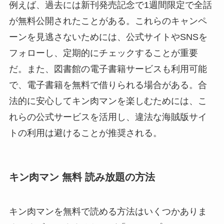
例えば、過去には新刊発売記念で1週間限定で全話
が無料公開されたことがある。これらのキャンペ
ーンを見逃さないためには、公式サイトやSNSを
フォローし、定期的にチェックすることが重要
だ。また、図書館の電子書籍サービスも利用可能
で、電子書籍を無料で借りられる場合がある。合
法的に安心してキン肉マンを楽しむためには、こ
れらの公式サービスを活用し、違法な海賊版サイ
トの利用は避けることが推奨される。
キン肉マン 無料 読み放題の方法
キン肉マンを無料で読める方法はいくつかありま