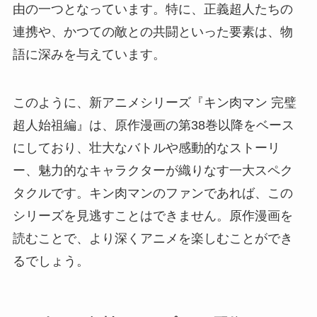
由の一つとなっています。特に、正義超人たちの
連携や、かつての敵との共闘といった要素は、物
語に深みを与えています。
このように、新アニメシリーズ『キン肉マン 完璧
超人始祖編』は、原作漫画の第38巻以降をベース
にしており、壮大なバトルや感動的なストーリ
ー、魅力的なキャラクターが織りなす一大スペク
タクルです。キン肉マンのファンであれば、この
シリーズを見逃すことはできません。原作漫画を
読むことで、より深くアニメを楽しむことができ
るでしょう。