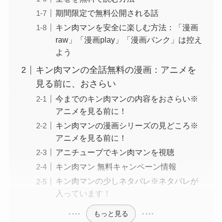
期間限定で無料公開される話
キン肉マンを安全に楽しむ方法：「漫画
raw」「漫画play」「漫画バンク」は控え
よう
キン肉マンの全話無料の漫画：アニメを
見る前に、おさらい
今までのキン肉マンの内容をおさらい※
アニメを見る前に！
キン肉マンの漫画シリーズの見どころ※
アニメを見る前に！
アニチューブでキン肉マンを視聴
キン肉マン 無料キャンペーン情報
キン肉マンの少しネタバレ※ネタバレが
入っています！
もっと見る