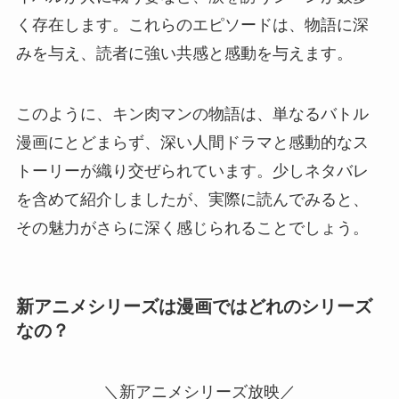
く存在します。これらのエピソードは、物語に深
みを与え、読者に強い共感と感動を与えます。
このように、キン肉マンの物語は、単なるバトル
漫画にとどまらず、深い人間ドラマと感動的なス
トーリーが織り交ぜられています。少しネタバレ
を含めて紹介しましたが、実際に読んでみると、
その魅力がさらに深く感じられることでしょう。
新アニメシリーズは漫画ではどれのシリーズ
なの？
＼新アニメシリーズ放映／