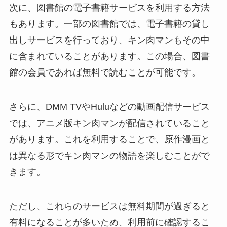
次に、図書館の電子書籍サービスを利用する方法
もあります。一部の図書館では、電子書籍の貸し
出しサービスを行っており、キン肉マンもその中
に含まれていることがあります。この場合、図書
館の会員であれば無料で読むことが可能です。
さらに、DMM TVやHuluなどの動画配信サービス
では、アニメ版キン肉マンが配信されていること
があります。これを利用することで、原作漫画と
は異なる形でキン肉マンの物語を楽しむことがで
きます。
ただし、これらのサービスは無料期間が過ぎると
有料になることが多いため、利用前に確認するこ