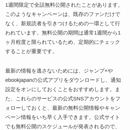
1週間限定で全話無料公開されたことがあります。
このようなキャンペーンは、既存のファンだけで
なく、新規読者を引きつけるための一環として行
われています。無料公開の期間は通常1週間から1
ヶ月程度と限られているため、定期的にチェック
することが重要です。
最新の情報を逃さないためには、ジャンプ+や
ebookjapanの公式アプリをダウンロードし、通知
設定をオンにしておくことをおすすめします。ま
た、これらのサービスの公式SNSアカウントをフ
ォローしておくと、最新の無料公開情報やキャン
ペーン情報をいち早く入手できます。公式サイト
でも無料公開のスケジュールが発表されるので、