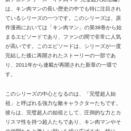
は、キン肉マンの長い歴史の中でも特に注目され
ているシリーズの一つです。このシリーズは、原
作漫画においては「キン肉マン」の第38巻から始
まるエピソードであり、ファンの間で非常に人気
が高いです。このエピソードは、シリーズが一度
完結した後に再開されたストーリーの一部であ
り、2011年から連載が再開された新章の一環で
す。
このシリーズの中心となるのは、「完璧超人始
祖」と呼ばれる強力な敵キャラクターたちです。
彼らは、完璧超人の始祖として、圧倒的な力とカ
リスマ性を持つ超人たちであり、キン肉マンやそ