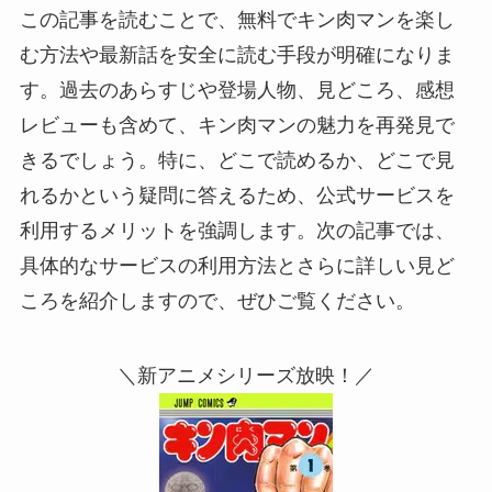
この記事を読むことで、無料でキン肉マンを楽し
む方法や最新話を安全に読む手段が明確になりま
す。過去のあらすじや登場人物、見どころ、感想
レビューも含めて、キン肉マンの魅力を再発見で
きるでしょう。特に、どこで読めるか、どこで見
れるかという疑問に答えるため、公式サービスを
利用するメリットを強調します。次の記事では、
具体的なサービスの利用方法とさらに詳しい見ど
ころを紹介しますので、ぜひご覧ください。
＼新アニメシリーズ放映！／