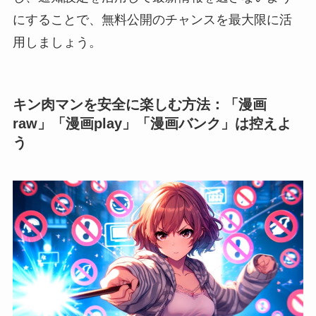
にすることで、無料公開のチャンスを最大限に活
用しましょう。
キン肉マンを安全に楽しむ方法：「漫画
raw」「漫画play」「漫画バンク」は控えよ
う