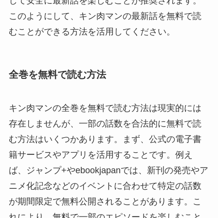
して安全に最新話を楽しむことが推奨されます。
このようにして、キン肉マンの最新話を無料で読
むことができる方法を活用してください。
全巻を無料で読む方法
キン肉マンの全巻を無料で読む方法は現実的には
存在しませんが、一部の話数を合法的に無料で読
む方法はいくつかあります。まず、公式の電子書
籍サービスやアプリを活用することです。例え
ば、ジャンプ+やebookjapanでは、新刊の発売やア
ニメ化記念などのイベントに合わせて特定の話数
が期間限定で無料公開されることがあります。こ
れにより、無料で一部のエピソードを楽しむこと