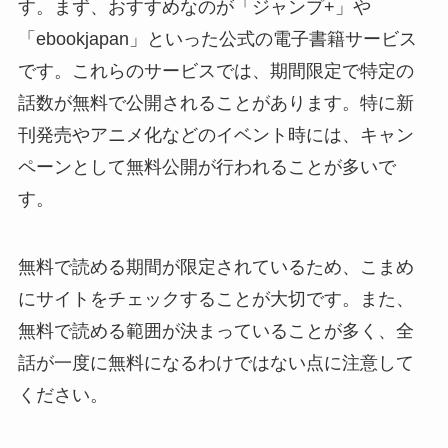
す。まず、おすすめなのが「ジャンプ+」や
「ebookjapan」といった公式の電子書籍サービス
です。これらのサービスでは、期間限定で特定の
話数が無料で公開されることがあります。特に新
刊発売やアニメ化などのイベント時には、キャン
ペーンとして無料公開が行われることが多いで
す。
無料で読める期間が限定されているため、こまめ
にサイトをチェックすることが大切です。また、
無料で読める範囲が決まっていることが多く、全
話が一度に無料になるわけではない点に注意して
ください。