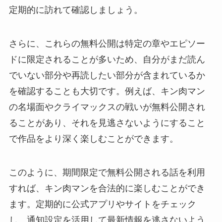
定期的に訪れて確認しましょう。
さらに、これらの無料公開は特定の章やエピソー
ドに限定されることが多いため、自分がまだ読ん
でいない部分や再読したい部分が含まれているか
を確認することも大切です。例えば、キン肉マン
の名場面やクライマックスの戦いが無料公開され
ることがあり、それを見逃さないようにすること
で作品をより深く楽しむことができます。
このように、期間限定で無料公開される話を利用
すれば、キン肉マンを合法的に楽しむことができ
ます。定期的に公式アプリやサイトをチェック
し、通知設定を活用して最新情報を逃さないよう