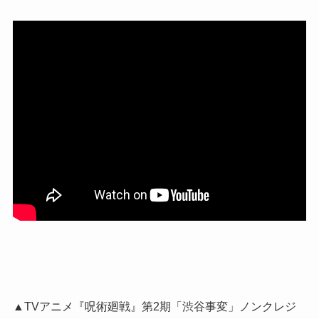
▲TVアニメ『呪術廻戦』第2期「渋谷事変」ノンクレジ