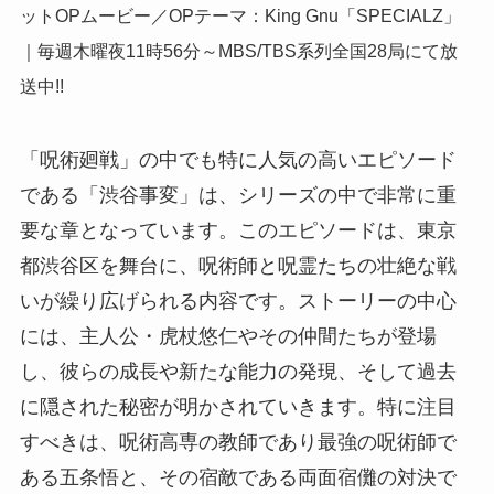
ットOPムービー／OPテーマ：King Gnu「SPECIALZ」
｜毎週木曜夜11時56分～MBS/TBS系列全国28局にて放
送中!!
「呪術廻戦」の中でも特に人気の高いエピソード
である「渋谷事変」は、シリーズの中で非常に重
要な章となっています。このエピソードは、東京
都渋谷区を舞台に、呪術師と呪霊たちの壮絶な戦
いが繰り広げられる内容です。ストーリーの中心
には、主人公・虎杖悠仁やその仲間たちが登場
し、彼らの成長や新たな能力の発現、そして過去
に隠された秘密が明かされていきます。特に注目
すべきは、呪術高専の教師であり最強の呪術師で
ある五条悟と、その宿敵である両面宿儺の対決で