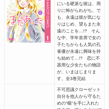
にいる硬派な彼は、周
りに怖がられがち。で
も、永遠は彼が気にな
りはじめ、望もまた永
遠のことを…!? そん
な中、学年首席で女の
子たちからも人気の孔
雀優が永遠に興味を持
ち始めて…!? 恋に不
器用な少女たちの物語
が、いまはじまりま
す。全3巻完結
不可思議クローゼット
自分を他人から守るた
めの“楯”を手に入れた