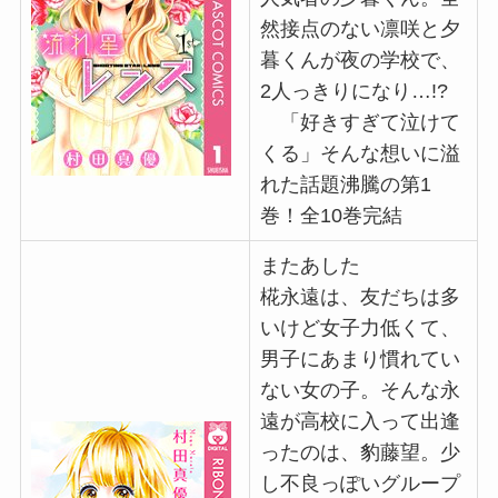
然接点のない凛咲と夕
暮くんが夜の学校で、
2人っきりになり…!?
「好きすぎて泣けて
くる」そんな想いに溢
れた話題沸騰の第1
巻！全10巻完結
またあした
椛永遠は、友だちは多
いけど女子力低くて、
男子にあまり慣れてい
ない女の子。そんな永
遠が高校に入って出逢
ったのは、豹藤望。少
し不良っぽいグループ