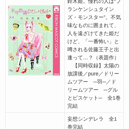
鈴木姫。憧れの人は“フ
ランケンシュタイン
ズ・モンスター”。不気
味なものに囲まれて、
人を遠ざけてきた姫だ
けど、「一番怖い」と
噂される佐藤王子と出
逢って…？（表題作）
【同時収録】太陽の
放課後／pure／ドリー
ムツアー ─羽─／ド
リームツアー ─グル
とビスケット─ 全1巻
完結
妄想シンデレラ 全1
巻完結