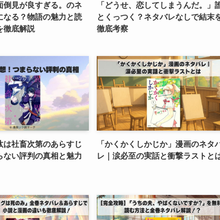
面倒見が良すぎる。のネ
「どうせ、恋してしまうんだ。」
になる？物語の魅力と読
とくっつく？ネタバレなしで結末
を徹底解説
徹底考察
汰は社畜次第のあらすじ
「かくかくしかじか」漫画のネタ
らない評判の真相と魅力
レ｜涙必至の実話と衝撃ラストと