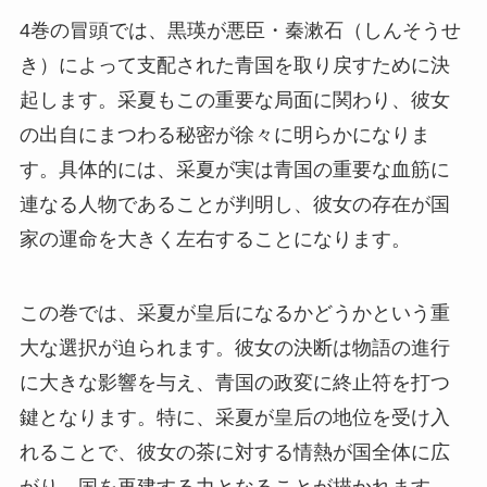
4巻の冒頭では、黒瑛が悪臣・秦漱石（しんそうせ
き）によって支配された青国を取り戻すために決
起します。采夏もこの重要な局面に関わり、彼女
の出自にまつわる秘密が徐々に明らかになりま
す。具体的には、采夏が実は青国の重要な血筋に
連なる人物であることが判明し、彼女の存在が国
家の運命を大きく左右することになります。
この巻では、采夏が皇后になるかどうかという重
大な選択が迫られます。彼女の決断は物語の進行
に大きな影響を与え、青国の政変に終止符を打つ
鍵となります。特に、采夏が皇后の地位を受け入
れることで、彼女の茶に対する情熱が国全体に広
がり、国を再建する力となることが描かれます。