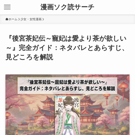
漫画ソク読サーチ
ホーム
少女・女性漫画
『後宮茶妃伝～寵妃は愛より茶が欲しい
～』完全ガイド：ネタバレとあらすじ、
見どころを解説